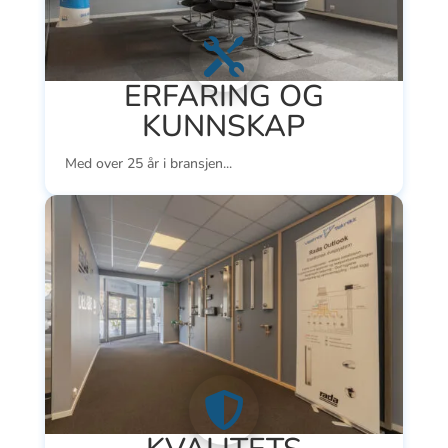

ERFARING OG
KUNNSKAP
Med over 25 år i bransjen...
