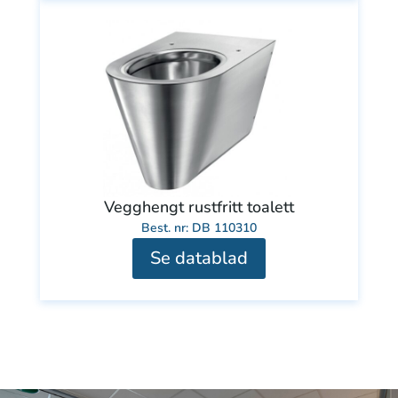
Vegghengt rustfritt toalett
Best. nr: DB 110310
Se datablad