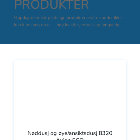
PRODUKTER
Oppdag de mest pålitelige produktene våre kunder ikke
kan klare seg uten — høy kvalitet, robust og langvarig.
Nøddusj og øye/ansiktsdusj 8320