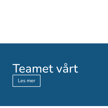
Sanitærutstyr
Dusjpaneler, blandeventiler, servantarmatur, drikkespiss,
rustfritt sanitærutstyr, tilbehør, urinalspyling, sykehusarmatur
Les mer
Teamet vårt
Les mer